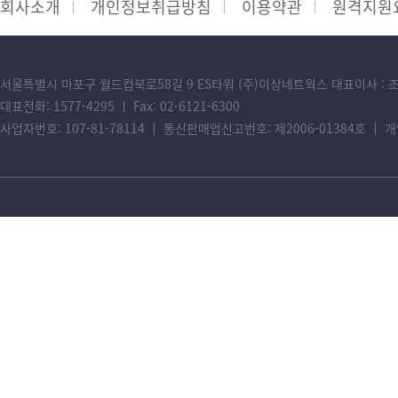
회사소개
개인정보취급방침
이용약관
원격지원
서울특별시 마포구 월드컵북로58길 9 ES타워 (주)이상네트웍스 대표이사 : 
대표전화: 1577-4295 ㅣ Fax: 02-6121-6300
사업자번호: 107-81-78114 ㅣ 통신판매업신고번호: 제2006-01384호 