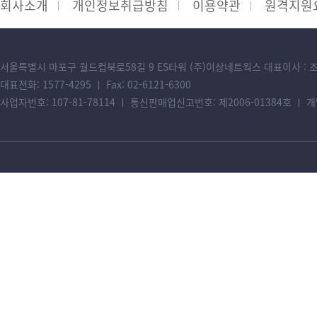
회사소개
개인정보취급방침
이용약관
원격지원
서울특별시 마포구 월드컵북로58길 9 ES타워 (주)이상네트웍스 대표이사 : 
대표전화: 1577-4295 ㅣ Fax: 02-6121-6300
사업자번호: 107-81-78114 ㅣ 통신판매업신고번호: 제2006-01384호 