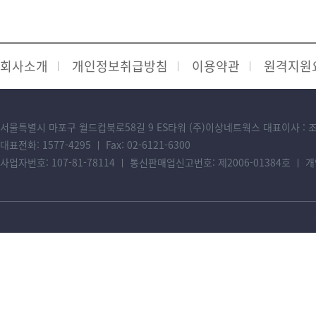
회사소개
개인정보취급방침
이용약관
원격지원
서울특별시 마포구 월드컵북로58길 9 ES타워 (주)이상네트웍스 대표이사 : 
대표전화: 1577-4295 ㅣ Fax: 02-6121-6300
사업자번호: 107-81-78114 ㅣ 통신판매업신고번호: 제2006-01384호 